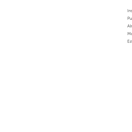
In
Pu
Al
Mo
Es