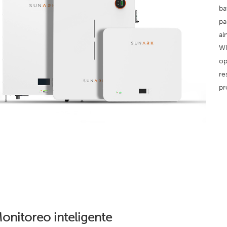
ba
pa
al
WI
op
re
pr
onitoreo inteligente