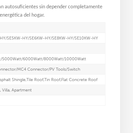
ean autosuficientes sin depender completamente
energética del hogar.
-HY/SE5KW-HY/SE6KW-HY/SE8KW-HY/SE10KW-HY
t/5000Watt/6000Watt/8000Watt/10000Watt
onnector/MC4 Connector/PV Tools/Switch
sphalt Shingle,Tile Roof,Tin Roof,Flat Concrete Roof
Villa, Apartment