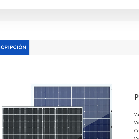
SCRIPCIÓN
P
Va
Vo
Co
Vo