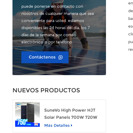
en
puede ponerse en contacto con
de
nosotros de cualquier manera que sea
ba
conveniente para usted. estamos
es
disponibles las 24 horas del día, los 7
cl
días de la semana por correo
pu
electrónico o por teléfono.
re
Contáctenos
NUEVOS PRODUCTOS
SuneVo High Power HJT
Solar Panels 700W 720W
750W Módulo de energía
Más Detalles
solar transparente