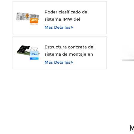
Poder clasificado del
sistema 1MW del
almacenamiento de
Más Detalles
energía de SunArk con la
capacidad 2MWh
Estructura concreta del
sistema de montaje en
estante de la fundación del
Más Detalles
panel solar fotovoltaico de
Sunevo
M