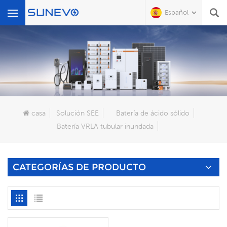
Español
Qué Buscas?
casa
Solución SEE
Batería de ácido sólido
Batería VRLA tubular inundada
CATEGORÍAS DE PRODUCTO